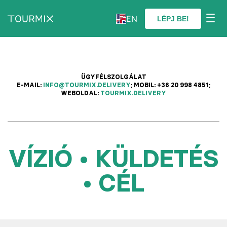
EN
LÉPJ BE!
ÜGYFÉLSZOLGÁLAT
E-MAIL:
INFO@TOURMIX.DELIVERY
; MOBIL: +36 20 998 4851;
WEBOLDAL:
TOURMIX.DELIVERY
VÍZIÓ • KÜLDETÉS
• CÉL